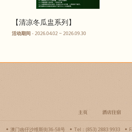
【清凉冬瓜盅系列】
活动期间
- 2026.04.02 ~ 2026.09.30
主页
酒店住宿
澳门凼仔沙维斯街36-58号
Tel：(853) 2883 9933
F