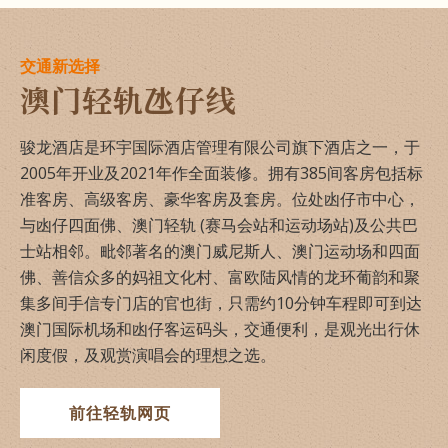
交通新选择
澳门轻轨氹仔线
骏龙酒店是环宇国际酒店管理有限公司旗下酒店之一，于
2005年开业及2021年作全面装修。拥有385间客房包括标
准客房、高级客房、豪华客房及套房。位处凼仔市中心，
与凼仔四面佛、澳门轻轨 (赛马会站和运动场站)及公共巴
士站相邻。毗邻著名的澳门威尼斯人、澳门运动场和四面
佛、善信众多的妈祖文化村、富欧陆风情的龙环葡韵和聚
集多间手信专门店的官也街，只需约10分钟车程即可到达
澳门国际机场和凼仔客运码头，交通便利，是观光出行休
闲度假，及观赏演唱会的理想之选。
前往轻轨网页