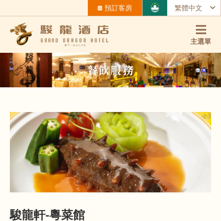
預訂客房
繁體中文
主選單
餐飲服務
駿龍軒-粵菜館