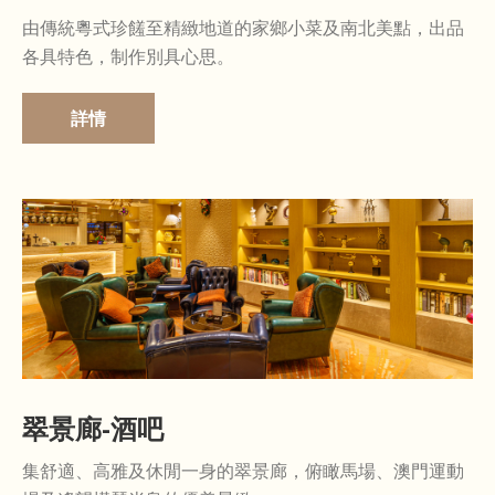
由傳統粵式珍饈至精緻地道的家鄉小菜及南北美點，出品
各具特色，制作別具心思。
詳情
翠景廊-酒吧
集舒適、高雅及休閒一身的翠景廊，俯瞰馬場、澳門運動