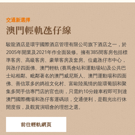
交通新選擇
澳門輕軌氹仔線
駿龍酒店是環宇國際酒店管理有限公司旗下酒店之一，於
2005年開業及2021年作全面裝修。擁有385間客房包括標
準客房、高級客房、豪華客房及套房。位處氹仔市中心，
與氹仔四面佛、澳門輕軌 (賽馬會站和運動場站)及公共巴
士站相鄰。毗鄰著名的澳門威尼斯人、澳門運動場和四面
佛、善信眾多的媽祖文化村、富歐陸風情的龍環葡韻和聚
集多間手信專門店的官也街，只需約10分鐘車程即可到達
澳門國際機場和氹仔客運碼頭，交通便利，是觀光出行休
閒度假，及觀賞演唱會的理想之選。
前往輕軌網頁